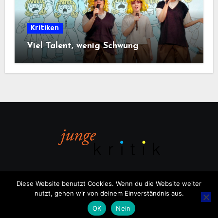
Kritiken
Viel Talent, wenig Schwung
Diese Website benutzt Cookies. Wenn du die Website weiter
nutzt, gehen wir von deinem Einverständnis aus.
Copyright © All rights reserved
|
Blogus
von
Themeansar
.
OK
Nein