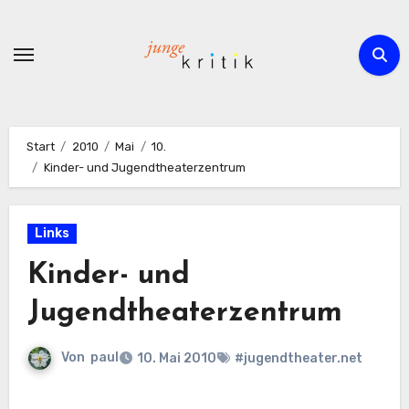
Zum
Inhalt
springen
Start
2010
Mai
10.
Kinder- und Jugendtheaterzentrum
Links
Kinder- und
Jugendtheaterzentrum
Von
paul
10. Mai 2010
#jugendtheater.net