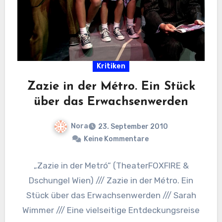
Kritiken
Zazie in der Métro. Ein Stück
über das Erwachsenwerden
Nora
23. September 2010
Keine Kommentare
„Zazie in der Metró“ (TheaterFOXFIRE &
Dschungel Wien) /// Zazie in der Métro. Ein
Stück über das Erwachsenwerden /// Sarah
Wimmer /// Eine vielseitige Entdeckungsreise