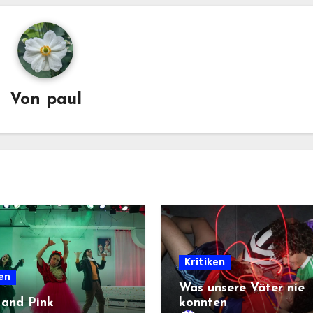
Von
paul
Kritiken
ken
Was unsere Väter nie
 and Pink
konnten