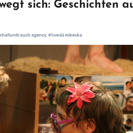
ewegt sich: Geschichten a
challundrauch agency
,
#tomáš mikeska