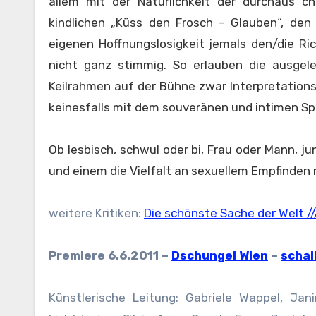
allem mit der Natürlichkeit der durchaus c
kindlichen „Küss den Frosch – Glauben“, d
eigenen Hoffnungslosigkeit jemals den/die Ric
nicht ganz stimmig. So erlauben die ausgel
Keilrahmen auf der Bühne zwar Interpretations
keinesfalls mit dem souveränen und intimen Spi
Ob lesbisch, schwul oder bi, Frau oder Mann, ju
und einem die Vielfalt an sexuellem Empfinden n
weitere Kritiken:
Die schönste Sache der Welt //
Premiere 6.6.2011 –
Dschungel Wien
–
schal
Künstlerische Leitung: Gabriele Wappel, Jan