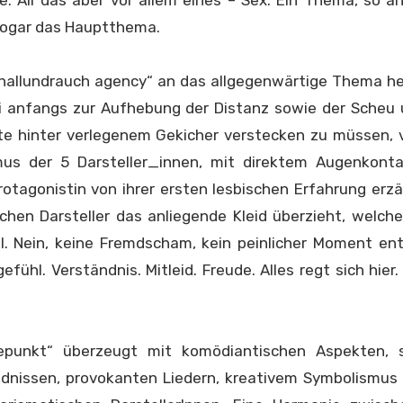
. All das aber vor allem eines – Sex. Ein Thema, so a
 sogar das Hauptthema.
challundrauch agency“ an das allgegenwärtige Thema he
ei anfangs zur Aufhebung der Distanz sowie der Scheu
te hinter verlegenem Gekicher verstecken zu müssen, v
mus der 5 Darsteller_innen, mit direktem Augenkont
otagonistin von ihrer ersten lesbischen Erfahrung erzä
chen Darsteller das anliegende Kleid überzieht, welche
l. Nein, keine Fremdscham, kein peinlicher Moment en
efühl. Verständnis. Mitleid. Freude. Alles regt sich hier.
punkt“ überzeugt mit komödiantischen Aspekten, 
dnissen, provokanten Liedern, kreativem Symbolismus