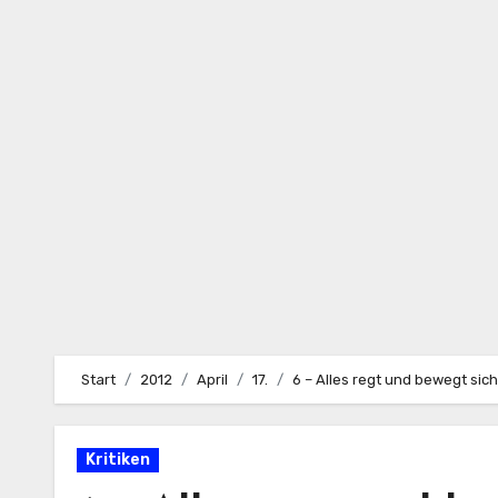
Zum
Inhalt
springen
Start
2012
April
17.
6 – Alles regt und bewegt si
Kritiken