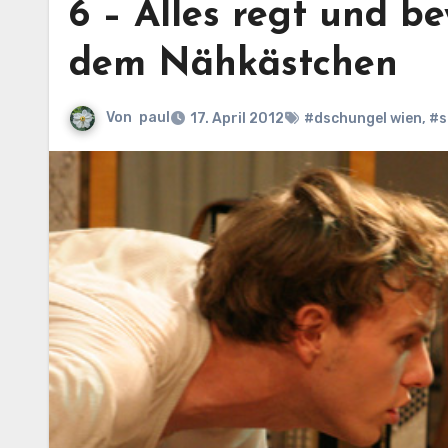
6 – Alles regt und b
dem Nähkästchen
Von
paul
17. April 2012
#dschungel wien
,
#s