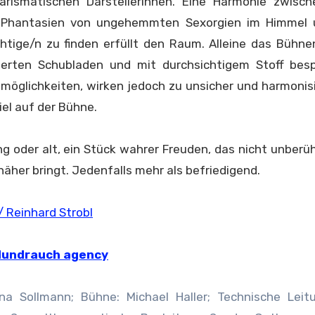
harismatischen DarstellerInnen. Eine Harmonie zwisc
en Phantasien von ungehemmten Sexorgien im Himmel 
htige/n zu finden erfüllt den Raum.
Alleine das Bühnen
eerten Schubladen und mit durchsichtigem Stoff bes
möglichkeiten, wirken jedoch zu unsicher und harmonis
el auf der Bühne.
ng oder alt, ein Stück wahrer Freuden, das nicht unberüh
äher bringt. Jedenfalls mehr als befriedigend.
/ Reinhard Strobl
lundrauch agency
ina Sollmann; Bühne: Michael Haller; Technische Lei