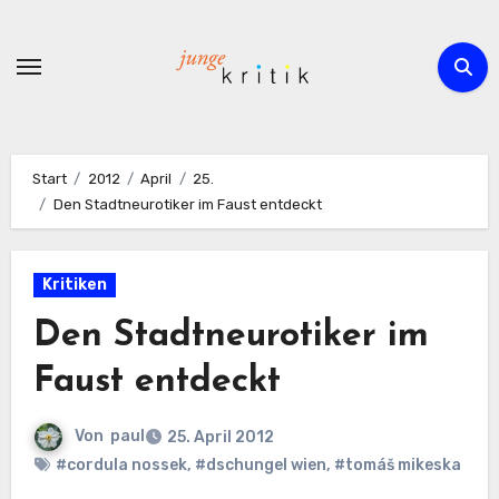
Zum
Inhalt
springen
Start
2012
April
25.
Den Stadtneurotiker im Faust entdeckt
Kritiken
Den Stadtneurotiker im
Faust entdeckt
Von
paul
25. April 2012
#cordula nossek
,
#dschungel wien
,
#tomáš mikeska