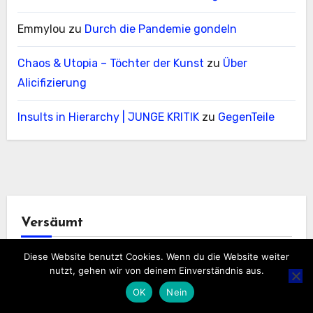
Emmylou
zu
Durch die Pandemie gondeln
Chaos & Utopia – Töchter der Kunst
zu
Über
Alicifizierung
Insults in Hierarchy | JUNGE KRITIK
zu
GegenTeile
Versäumt
Diese Website benutzt Cookies. Wenn du die Website weiter
nutzt, gehen wir von deinem Einverständnis aus.
OK
Nein